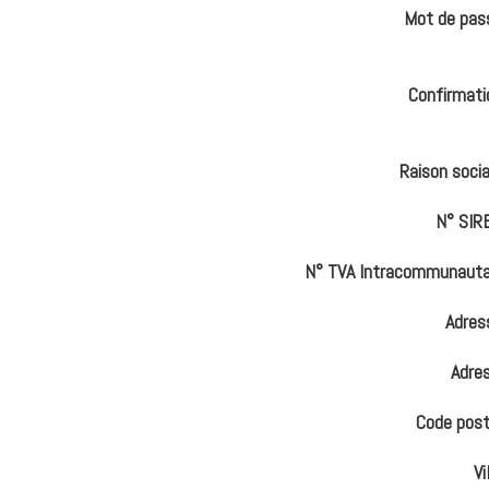
Mot de pas
Confirmati
Raison socia
N° SIR
N° TVA Intracommunauta
Adres
Adre
Code post
Vi