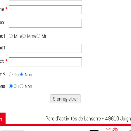
ne
*
ax.
act
Mlle
Mme
Mr
act
ct
*
t ?
Oui
Non
ons
Oui
Non
Parc d’activités de Lanserre - 49610 Juign