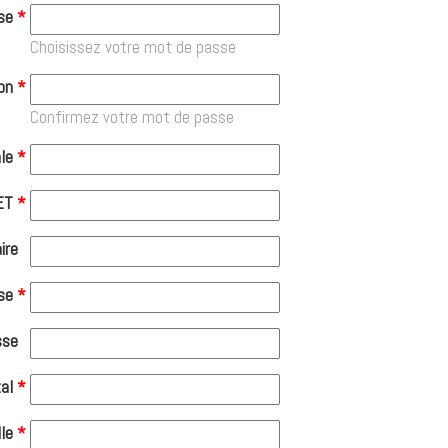
se
*
Choisissez votre mot de passe
on
*
Confirmez votre mot de passe
le
*
ET
*
ire
se
*
sse
al
*
lle
*